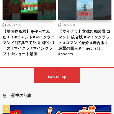
2025.12.05
2025.12.05
【斜面作る君】を作ってみ
【マイクラ】立体起動装置 コ
た！！#コマンド#マイクラコ
マンド 統合版 #マインクラフ
マンド#防具立て#〇〇君シリ
ト #コマンド紹介 #統合版 #
ーズ #マイクラ #マインクラ
進撃の巨人 #minecraft
フト #ショート動画
#shorts
Back to Top
急上昇中の記事