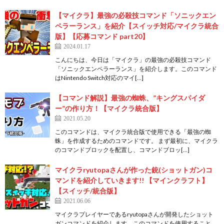
【マイクラ】最強の必殺技コマンド「ソニックエン
ペラーランス」を紹介【スイッチ対応/マイクラ統合
版】【応募コマンド part20】
2024.01.17
こんにちは、今日は「マイクラ」の最強の必殺技コマンド
「ソニックエンペラーランス」を紹介します。このコマンド
はNintendo Switch対応のマイ[…]
【コマンド解説】最強の蜘蛛、”キングスパイダ
ー”の作り方！【マイクラ統合版】
2021.05.20
このコマンドは、マイクラ統合版で使用できる「最強の蜘
蛛」を作成するためのコマンドです。 まず最初に、マイクラ
のコマンドブロックを配置し、コマンドブロッ[…]
マイクラryutopaさんが作った銃(ショットガン)コ
マンドを紹介していきます!! 【マインクラフト】
【スイッチ/統合版】
2021.06.06
マイクラプレイヤーであるryutopaさんが開発したショット
ガンコマンドを紹介します。このコマンドを使用すること