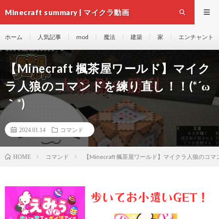
Minecraft summary | マイクラ動画
ホーム
人気記事
mod
魔法
建築
家
エンチャント
【Minecraft 楓茶屋ワールド】マイク
ラ人狼のコマンドを練り直し！！(*´ω
｀*)
2024.01.14
コマンド
コマンド
【Minecraft 楓茶屋ワールド】マイクラ人狼のコマ
HOME