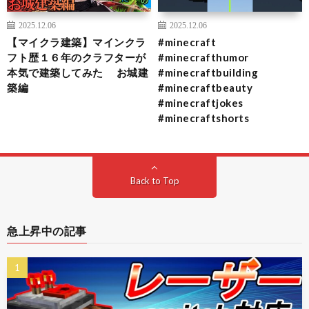
2025.12.06
2025.12.06
【マイクラ建築】マインクラ
#minecraft
フト歴１６年のクラフターが
#minecrafthumor
本気で建築してみた お城建
#minecraftbuilding
築編
#minecraftbeauty
#minecraftjokes
#minecraftshorts
Back to Top
急上昇中の記事