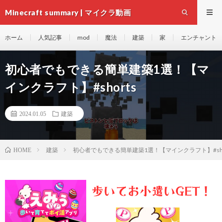
Minecraft summary | マイクラ動画
ホーム
人気記事
mod
魔法
建築
家
エンチャント
初心者でもできる簡単建築1選！【マ
インクラフト】#shorts
2024.01.05
建築
建築
初心者でもできる簡単建築1選！【マインクラフト】#sho
HOME