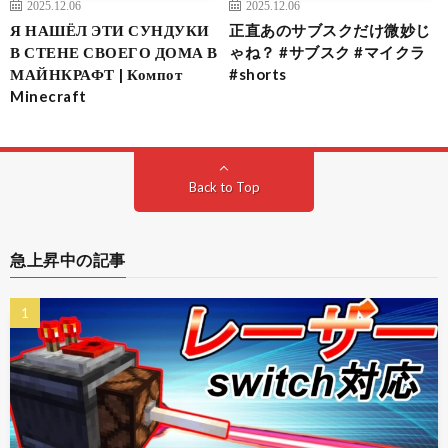
2025.12.06
2025.12.06
Я НАШЁЛ ЭТИ СУНДУКИ
正直あのサブスクだけ微妙じ
В СТЕНЕ СВОЕГО ДОМА В
ゃね？ #サブスク #マイクラ
МАЙНКРАФТ | Компот
#shorts
Minecraft
Back to Top
急上昇中の記事