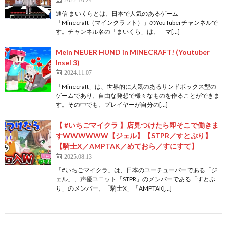
通信 まいくらとは、日本で人気のあるゲーム
「Minecraft（マインクラフト）」のYouTuberチャンネルで
す。チャンネル名の「まいくら」は、「マ[…]
Mein NEUER HUND in MINECRAFT! (Youtuber
Insel 3)
2024.11.07
「Minecraft」は、世界的に人気のあるサンドボックス型の
ゲームであり、自由な発想で様々なものを作ることができま
す。その中でも、プレイヤーが自分の[…]
【 #いちごマイクラ 】店見つけたら即そこで働きま
すWWWWWW【ジェル】【STPR／すとぷり】
【騎士X／AMPTAK／めておら／すにすて】
2025.08.13
「#いちごマイクラ」は、日本のユーチューバーである「ジ
ェル」、声優ユニット「STPR」のメンバーである「すとぷ
り」のメンバー、「騎士X」「AMPTAK[…]