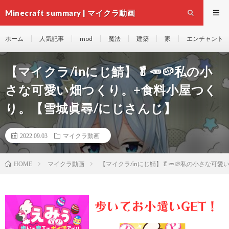
Minecraft summary | マイクラ動画
ホーム
人気記事
mod
魔法
建築
家
エンチャント
【マイクラ/inにじ鯖】🥬🥕🥔私の小
さな可愛い畑つくり。+食料小屋つく
り。【雪城眞尋/にじさんじ】
2022.09.03
マイクラ動画
マイクラ動画
【マイクラ/inにじ鯖】🥬🥕🥔私の小さな
HOME