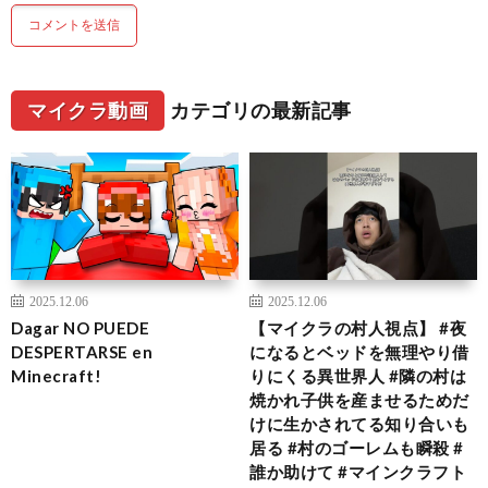
マイクラ動画
カテゴリの最新記事
2025.12.06
2025.12.06
Dagar NO PUEDE
【マイクラの村人視点】 #夜
DESPERTARSE en
になるとベッドを無理やり借
Minecraft!
りにくる異世界人 #隣の村は
焼かれ子供を産ませるためだ
けに生かされてる知り合いも
居る #村のゴーレムも瞬殺 #
誰か助けて #マインクラフト