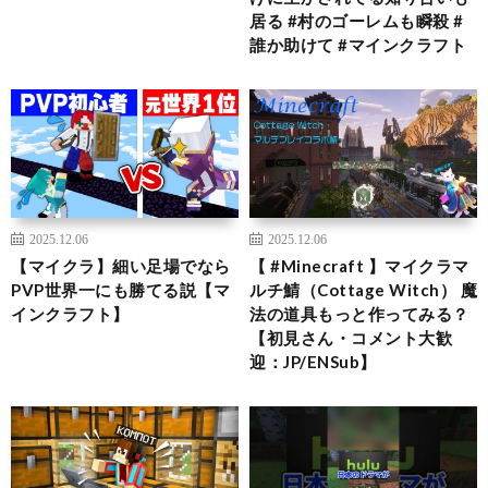
居る #村のゴーレムも瞬殺 #
誰か助けて #マインクラフト
2025.12.06
2025.12.06
【マイクラ】細い足場でなら
【 #Minecraft 】マイクラマ
PVP世界一にも勝てる説【マ
ルチ鯖（Cottage Witch） 魔
インクラフト】
法の道具もっと作ってみる？
【初見さん・コメント大歓
迎：JP/ENSub】