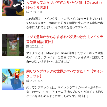
って使ってたらヤバすぎたサバイバル【Outpath /
ゆっくり実況】
2024.01.05
この動画は、マインクラフトのサバイバルモードをプレイし
ている実況者が、偶然にも石炭を無限に生み出せる魔法の杖
を手に入れてしまい、その能力を使ってプレイ[…]
マジで意味わからなすぎるバグ見つけた【マイクラ
豆知識 解説 裏技】
2025.11.16
マイクラとは、Mojang Studiosが開発したサンドボックス型
のゲームで、プレイヤーは自由にブロックを破壊・設置して
自分だけの世界を作り上げるこ[…]
釣りワンブロックの世界がヤバすぎた！？【マイン
クラフト】
2025.05.22
釣りワンブロックとは、マインクラフトのMod（拡張デー
タ）の一つで、釣りアイテム以外のブロックが出てくる釣り
ゲームを楽しめるようにするものです。 従来[…]