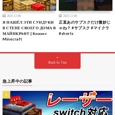
2025.12.06
2025.12.06
Я НАШЁЛ ЭТИ СУНДУКИ
正直あのサブスクだけ微妙じ
В СТЕНЕ СВОЕГО ДОМА В
ゃね？ #サブスク #マイクラ
МАЙНКРАФТ | Компот
#shorts
Minecraft
Back to Top
急上昇中の記事