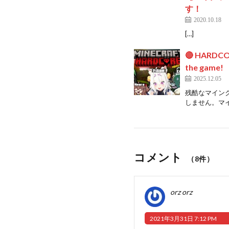
す！
2020.10.18
[…]
🔴 HARDCOR
the game!
2025.12.05
残酷なマインクラ
しません。マイ
コメント
（8件）
orz orz
2021年3月31日 7:12 PM