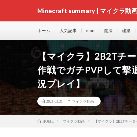
Minecraft summary | マイクラ動
ホーム
人気記事
mod
魔法
建築
【マイクラ】2B2Tチ
作戦でガチPVPして撃退!
況プレイ】
2021.03.31
マイクラ動画
マイクラ動画
【マイクラ】2B2Tチータ
HOME