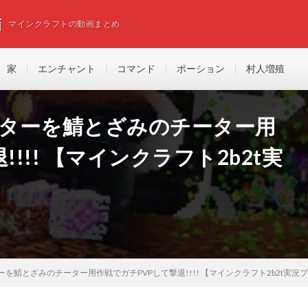
画
マインクラフトの動画まとめ
家
エンチャント
コマンド
ポーション
村人増殖
ーターを鯖とざみのチーター用
!!! 【マインクラフト2b2t実
ーを鯖とざみのチーター用作戦でガチPVPして撃退!!!! 【マインクラフト2b2t実況