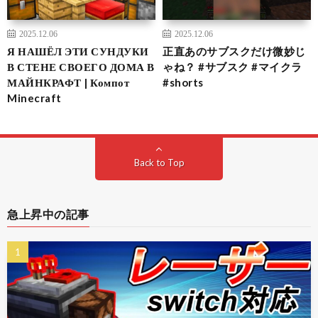
2025.12.06
2025.12.06
Я НАШЁЛ ЭТИ СУНДУКИ
正直あのサブスクだけ微妙じ
В СТЕНЕ СВОЕГО ДОМА В
ゃね？ #サブスク #マイクラ
МАЙНКРАФТ | Компот
#shorts
Minecraft
Back to Top
急上昇中の記事