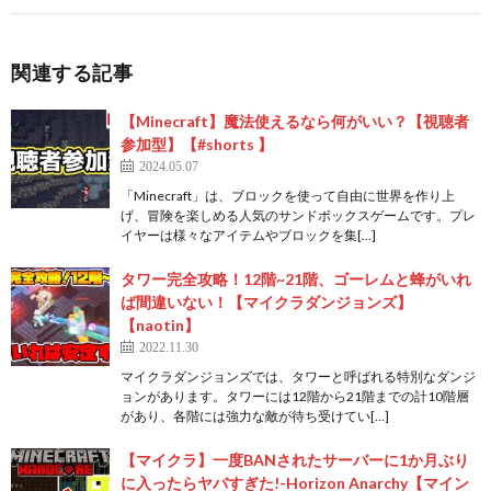
関連する記事
【Minecraft】魔法使えるなら何がいい？【視聴者
参加型】【#shorts 】
2024.05.07
「Minecraft」は、ブロックを使って自由に世界を作り上
げ、冒険を楽しめる人気のサンドボックスゲームです。プレ
イヤーは様々なアイテムやブロックを集[…]
タワー完全攻略！12階~21階、ゴーレムと蜂がいれ
ば間違いない！【マイクラダンジョンズ】
【naotin】
2022.11.30
マイクラダンジョンズでは、タワーと呼ばれる特別なダンジ
ョンがあります。タワーには12階から21階までの計10階層
があり、各階には強力な敵が待ち受けてい[…]
【マイクラ】一度BANされたサーバーに1か月ぶり
に入ったらヤバすぎた!-Horizon Anarchy【マイン