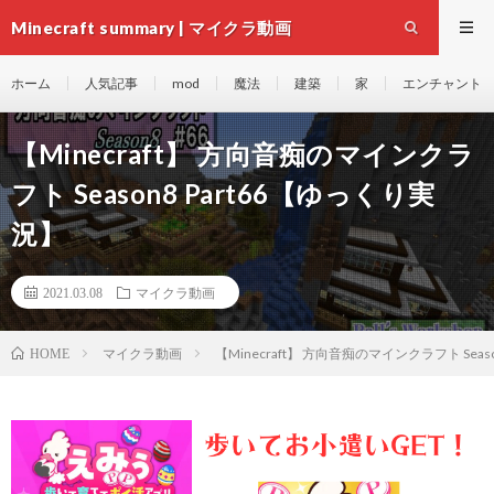
Minecraft summary | マイクラ動画
ホーム
人気記事
mod
魔法
建築
家
エンチャント
【Minecraft】 方向音痴のマインクラ
フト Season8 Part66【ゆっくり実
況】
2021.03.08
マイクラ動画
マイクラ動画
【Minecraft】 方向音痴のマインクラフト Seas
HOME