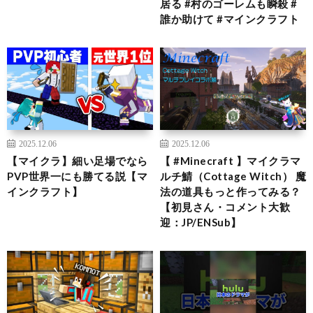
居る #村のゴーレムも瞬殺 #
誰か助けて #マインクラフト
2025.12.06
2025.12.06
【マイクラ】細い足場でなら
【 #Minecraft 】マイクラマ
PVP世界一にも勝てる説【マ
ルチ鯖（Cottage Witch） 魔
インクラフト】
法の道具もっと作ってみる？
【初見さん・コメント大歓
迎：JP/ENSub】