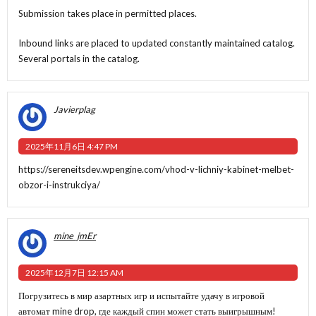
Submission takes place in permitted places.
Inbound links are placed to updated constantly maintained catalog.
Several portals in the catalog.
Javierplag
2025年11月6日 4:47 PM
https://sereneitsdev.wpengine.com/vhod-v-lichniy-kabinet-melbet-
obzor-i-instrukciya/
mine_jmEr
2025年12月7日 12:15 AM
Погрузитесь в мир азартных игр и испытайте удачу в
игровой
автомат mine drop
, где каждый спин может стать выигрышным!