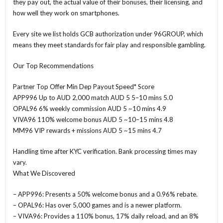
they pay out, the actual value of their bonuses, their licensing, and
how well they work on smartphones.
Every site we list holds GCB authorization under 96GROUP, which
means they meet standards for fair play and responsible gambling.
Our Top Recommendations
Partner Top Offer Min Dep Payout Speed* Score
APP996 Up to AUD 2,000 match AUD 5 5–10 mins 5.0
OPAL96 6% weekly commission AUD 5 ~10 mins 4.9
VIVA96 110% welcome bonus AUD 5 ~10–15 mins 4.8
MM96 VIP rewards + missions AUD 5 ~15 mins 4.7
Handling time after KYC verification. Bank processing times may
vary.
What We Discovered
– APP996: Presents a 50% welcome bonus and a 0.96% rebate.
– OPAL96: Has over 5,000 games and is a newer platform.
– VIVA96: Provides a 110% bonus, 17% daily reload, and an 8%