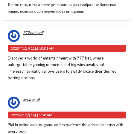
Кроме того, в этом слоте реализованы разнообразные бонусные
опции, повышающие вероятность выигрыша.
777bet_goS
2025年12月12日 10:01 AM
Discover a world of entertainment with
777 bet
, where
unforgettable gaming moments and big wins await you!
The easy navigation allows users to swiftly locate their desired
betting options.
aviator_dl
2025年12月14日 1:58 AM
Plai in
online aviator game
and experience the adrenaline rush with
every bet!