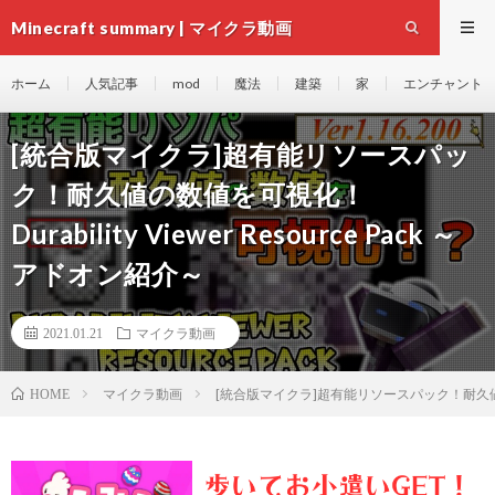
Minecraft summary | マイクラ動画
ホーム
人気記事
mod
魔法
建築
家
エンチャント
[統合版マイクラ]超有能リソースパッ
ク！耐久値の数値を可視化！
Durability Viewer Resource Pack ～
アドオン紹介～
2021.01.21
マイクラ動画
マイクラ動画
[統合版マイクラ]超有能リソースパック！耐久値の数値を可
HOME