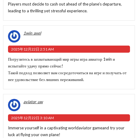
Players must decide to cash out ahead of the plane’s departure,
leading to a thrilling yet stressful experience.
1win_axel
2025年12月22日 2:51 AM
Погрузитесь в захватывающий мир игры
игра авиатор 1win
и
испытайте удачу прямо сейчас!
Такой подход позволяет вам сосредоточиться на игре и получать от
нее удовольствие без лишних переживаний.
aviator_uw
2025年12月22日 3:10 AM
Immerse yourself in a captivating world
aviator game
and try your
luck at flying your own plane!