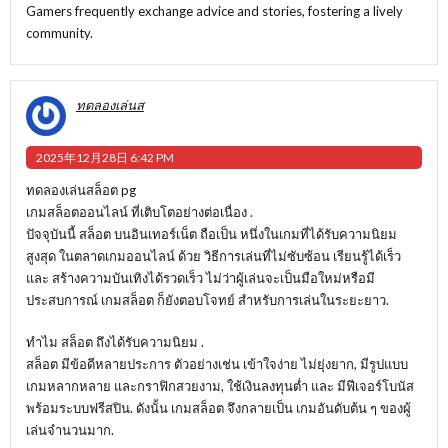
Gamers frequently exchange advice and stories, fostering a lively
community.
ทดลองเล่นส
2025年12月28日 6:42 PM
ทดลองเล่นสล็อต pg
เกมสล็อตออนไลน์ ที่เติบโตอย่างต่อเนื่อง .
ปัจจุบันนี้ สล็อต บนอินเทอร์เน็ต ถือเป็น หนึ่งในเกมที่ได้รับความนิยม
สูงสุด ในตลาดเกมออนไลน์ ด้วย วิธีการเล่นที่ไม่ซับซ้อน เรียนรู้ได้เร็ว
และ สร้างความบันเทิงได้รวดเร็ว ไม่ว่าผู้เล่นจะเป็นมือใหม่หรือมี
ประสบการณ์ เกมสล็อต ก็ยังตอบโจทย์ สำหรับการเล่นในระยะยาว.
ทำไม สล็อต ถึงได้รับความนิยม .
สล็อต มีข้อดีหลายประการ ตัวอย่างเช่น เข้าใจง่าย ไม่ยุ่งยาก, มีรูปแบบ
เกมหลากหลาย และกราฟิกสวยงาม, ใช้เงินลงทุนต่ำ และ มีฟีเจอร์โบนัส
พร้อมระบบฟรีสปิน. ดังนั้น เกมสล็อต จึงกลายเป็น เกมอันดับต้น ๆ ของผู้
เล่นจำนวนมาก.