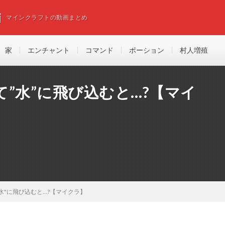
画
マインクラフトの動画まとめ
家
エンチャント
コマンド
ポーション
村人増殖
”水”に飛び込むと…?【マイ
"に飛び込むと...?【マイクラ】