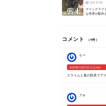
2021.07.06
マインクラフ
な世界が配布さ
コメント
（9件）
ちー
2020年10月1日 3:12 AM
スライムと葉の防具でア
アキ