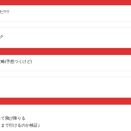
!!!
ラク
略(予想つくけど)
って飛び降りる
まで行けるのか検証｣