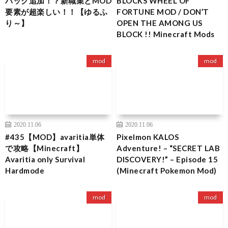
パック追加！？新職業とMOD
BLOCKS WHEEL OF
要素が超楽しい！！【ゆるふ
FORTUNE MOD / DON’T
り～】
OPEN THE AMONG US
BLOCK !! Minecraft Mods
mod
mod
2020.11.06
2020.11.06
#435【MOD】avaritia単体
Pixelmon KALOS
で攻略【Minecraft】
Adventure! – “SECRET LAB
Avaritia only Survival
DISCOVERY!” – Episode 15
Hardmode
(Minecraft Pokemon Mod)
mod
mod