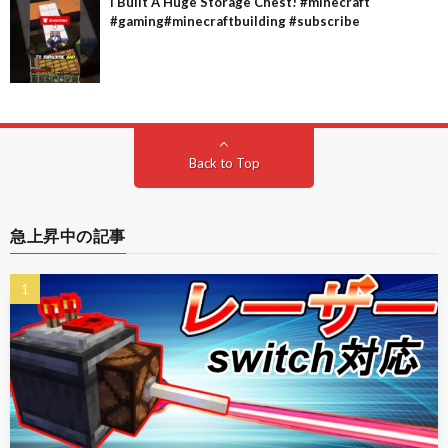
I Built A Huge Storage Chest! #minecraft
#gaming#minecraftbuilding #subscribe
Back to Top
急上昇中の記事