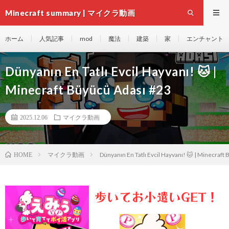
Minecraft summary | マイクラ動画
ホーム
人気記事
mod
魔法
建築
家
エンチャント
Dünyanın En Tatlı Evcil Hayvanı! 🐱 |
Minecraft Büyücü Adası #23
2025.12.06
マイクラ動画
マイクラ動画
Dünyanın En Tatlı Evcil Hayvanı! 🐱 | Minecraft
HOME