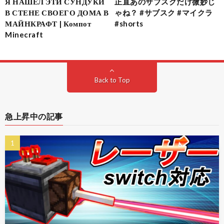
Я НАШЁЛ ЭТИ СУНДУКИ
正直あのサブスクだけ微妙じ
В СТЕНЕ СВОЕГО ДОМА В
ゃね？ #サブスク #マイクラ
МАЙНКРАФТ | Компот
#shorts
Minecraft
Back to Top
急上昇中の記事