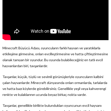
Minecraft Büyücü Adası, oyuncuların farklı hayvan ve yaratıklarla
etkileşime girmesine, onları evcilleştirmesine ve hatta çiftleştirmesine
olanak tanıyan bir oyundur. Bu oyunda bulabileceğiniz en tatlı evcil
hayvanlardan biri, tavşanlardır.
Tavşanlar, küçük, tüylü ve sevimli görünüşleriyle oyuncuların kalbini
çalan hayvanlardır. Minecraft dünyasında onları ormanlarda, tarlalarda
ve hatta bazı köylerde görebilirsiniz. Genellikle yeşil veya kahverengi
renkte ve kulaklarının ucunda beyaz birkaç nokta vardır.
Tavşanlar, genellikle birlikte bulundukları oyuncunun evcil hayvanı