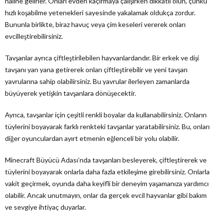
haline gelirler. Onları evden kaçırmaya çalışırken dikkatli olun, çünkü
hızlı koşabilme yetenekleri sayesinde yakalamak oldukça zordur.
Bununla birlikte, biraz havuç veya çim keseleri vererek onları
evcilleştirebilirsiniz.
Tavşanlar ayrıca çiftleştirilebilen hayvanlardandır. Bir erkek ve dişi
tavşanı yan yana getirerek onları çiftleştirebilir ve yeni tavşan
yavrularına sahip olabilirsiniz. Bu yavrular ilerleyen zamanlarda
büyüyerek yetişkin tavşanlara dönüşecektir.
Ayrıca, tavşanlar için çeşitli renkli boyalar da kullanabilirsiniz. Onların
tüylerini boyayarak farklı renkteki tavşanlar yaratabilirsiniz. Bu, onları
diğer oyunculardan ayırt etmenin eğlenceli bir yolu olabilir.
Minecraft Büyücü Adası’nda tavşanları besleyerek, çiftleştirerek ve
tüylerini boyayarak onlarla daha fazla etkileşime girebilirsiniz. Onlarla
vakit geçirmek, oyunda daha keyifli bir deneyim yaşamanıza yardımcı
olabilir. Ancak unutmayın, onlar da gerçek evcil hayvanlar gibi bakım
ve sevgiye ihtiyaç duyarlar.