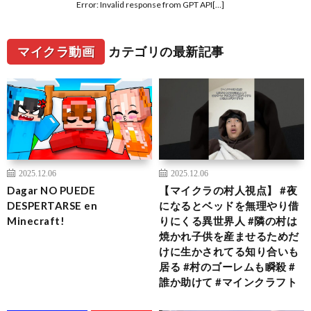
Error: Invalid response from GPT API[…]
マイクラ動画
カテゴリの最新記事
2025.12.06
2025.12.06
Dagar NO PUEDE
【マイクラの村人視点】 #夜
DESPERTARSE en
になるとベッドを無理やり借
Minecraft!
りにくる異世界人 #隣の村は
焼かれ子供を産ませるためだ
けに生かされてる知り合いも
居る #村のゴーレムも瞬殺 #
誰か助けて #マインクラフト