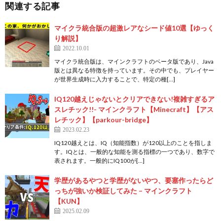
関連する記事
マイクラ統合版の超激レアなシード値10選【ゆっく
り解説】
2022.10.01
マイクラ統合版は、マインクラフトのベータ版であり、Java
版とは異なる特徴を持っています。その中でも、プレイヤー
が世界生成時に入力することで、特定の種[…]
IQ120越えじゃないとクリアできない!複雑すぎるア
スレチック!!- マインクラフト【Minecraft】【アス
レチック】【parkour-bridge】
2023.02.23
IQ120越えとは、IQ（知能指数）が120以上のことを指しま
す。IQとは、一般的な知能を測る指標の一つであり、数字で
表されます。一般的にIQ100が[…]
学歴があるやつと学歴がないやつ、要塞作ったらど
っちが強いか検証してみた – マインクラフト
【KUN】
2025.02.09