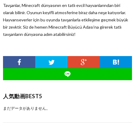
Tavşanlar, Minecraft dünyasının en tatlı evcil hayvanlarından biri
olarak bilinir. Oyunun keyifli atmosferine biraz daha neşe katıyorlar.
Hayvanseverler için bu oyunda tavşanlarla etkileşime geçmek büyük
bir zevktir. Siz de hemen Minecraft Büyücü Adası’na girerek tatlı
tavşanların dünyasına adım atabilirsiniz!
人気動画BEST5
まだデータがありません。