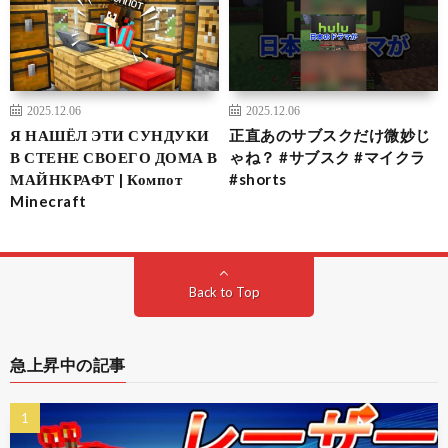
2025.12.06
2025.12.06
Я НАШЁЛ ЭТИ СУНДУКИ
正直あのサブスクだけ微妙じ
В СТЕНЕ СВОЕГО ДОМА В
ゃね？ #サブスク #マイクラ
МАЙНКРАФТ | Компот
#shorts
Minecraft
Back to Top
急上昇中の記事