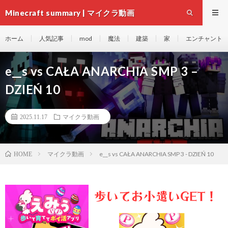
Minecraft summary | マイクラ動画
ホーム
人気記事
mod
魔法
建築
家
エンチャント
e__s vs CAŁA ANARCHIA SMP 3 –
DZIEŃ 10
2025.11.17
マイクラ動画
マイクラ動画
e__s vs CAŁA ANARCHIA SMP 3 - DZIEŃ 10
HOME