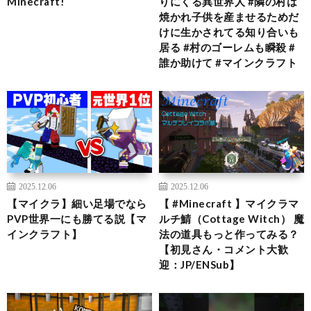
Minecraft!
りにくる異世界人 #隣の村は
焼かれ子供を産ませるためだ
けに生かされてる知り合いも
居る #村のゴーレムも瞬殺 #
誰か助けて #マインクラフト
2025.12.06
2025.12.06
【マイクラ】細い足場でなら
【 #Minecraft 】マイクラマ
PVP世界一にも勝てる説【マ
ルチ鯖（Cottage Witch） 魔
インクラフト】
法の道具もっと作ってみる？
【初見さん・コメント大歓
迎：JP/ENSub】