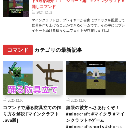
ト4選を紹介！！ ショート編 #マインクラフト #
隠しコマンド
2024.12.02
マインクラフトは、プレイヤーが自由にブロックを配置して
世界を作り上げることができるゲームです。その中にはプレ
イヤーを助ける様々なエフェクトが存在します[…]
コマンド
カテゴリの最新記事
2025.12.06
2025.12.06
コマンドで踊る防具立ての作
無限の彼方へさあ行くぞ！
り方を解説 [マインクラフト
#minecraft #マイクラ #マイ
Java版]
ンクラフト#ゲーム
#minecraftshorts #shorts