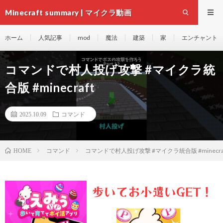
Minecraft summary | マイクラ動画
ホーム
人気記事
mod
魔法
建築
家
エンチャント
コマンドで村人投げ攻撃 #マイクラ統
合版 #minecraft
2025.10.09
コマンド
コマンド
コマンドで村人投げ攻撃 #マイクラ統合版 #minecra
HOME