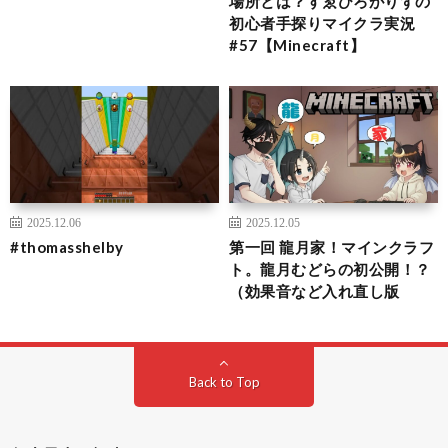
場所とは？すゑひろがりずの
初心者手探りマイクラ実況
#57【Minecraft】
2025.12.06
2025.12.05
#thomasshelby
第一回 龍月家！マインクラフ
ト。龍月むどらの初公開！？
（効果音など入れ直し版
Back to Top