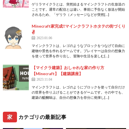
ゲリラマイクラとは、突然始まるマインクラフトの生放送の
ことです。通常の配信とは違い、事前に予告なく放送が開始
されるため、「ゲリラ（メッセージなどが突然[…]
Minecraft家完成‼️マインクラフトホタテの街づくり
✌️
2023.01.06
マインクラフトは、レゴのようなブロックをつなげて自由に
建物や景色を作れるゲームです。プレイヤーは自分の想像力
を使って世界を作り出し、冒険や生活を楽しむ[…]
【マイクラ建築】おしゃれな家の作り方
【Minecraft】【建築講座】
2023.11.04
マインクラフトは、レゴのようにブロックを使って自分だけ
の世界を作り上げることができるゲームです。その中でも、
建築の醍醐味は、自分の想像力を存分に発揮し[…]
家
カテゴリの最新記事