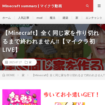
Minecraft summary | マイクラ動画
ホーム
人気記事
mod
魔法
建築
家
エンチャント
【Minecraft】全く同じ家を作り切れ
るまで終われません‼️【マイクラ初
LIVE】
2025.07.27
家
家
【Minecraft】全く同じ家を作り切れるまで終われません‼️
HOME