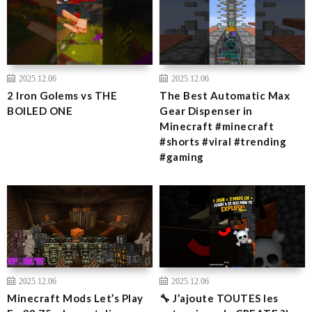
2025.12.06
2025.12.06
2 Iron Golems vs THE
The Best Automatic Max
BOILED ONE
Gear Dispenser in
Minecraft #minecraft
#shorts #viral #trending
#gaming
2025.12.06
2025.12.06
Minecraft Mods Let’s Play
🔧 J’ajoute TOUTES les