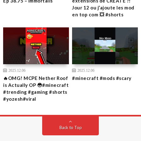
Ep 38.75 – Immortalis
extensions de CREATE ?!
Jour 12 ou j’ajoute les mod
en top com 💥 #shorts
2025.12.06
2025.12.06
🔥OMG! MCPE Nether Roof
#minecraft #mods #scary
is Actually OP 😳#minecraft
#trending #gaming #shorts
#yozesh#viral
Back to Top