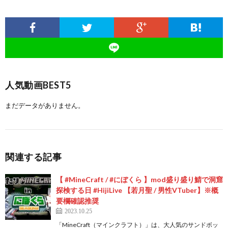
人気動画BEST5
まだデータがありません。
関連する記事
【 #MineCraft / #にぼくら 】mod盛り盛り鯖で洞窟
探検する日 #HijiLive 【若月聖 / 男性VTuber】※概
要欄確認推奨
2023.10.25
「MineCraft（マインクラフト）」は、大人気のサンドボッ