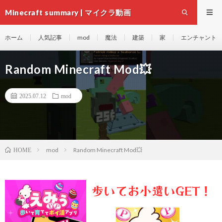
Minecraft summary | マイクラ動画
ホーム
人気記事
mod
魔法
建築
家
エンチャント
Random Minecraft Mod💥
2025.07.12
mod
mod
Random Minecraft Mod💥
HOME