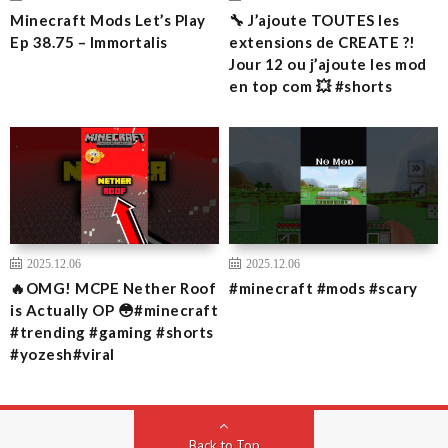
Minecraft Mods Let’s Play
🔧 J’ajoute TOUTES les
Ep 38.75 – Immortalis
extensions de CREATE ?!
Jour 12 ou j’ajoute les mod
en top com 💥 #shorts
2025.12.06
2025.12.06
🔥OMG! MCPE Nether Roof
#minecraft #mods #scary
is Actually OP 😳#minecraft
#trending #gaming #shorts
#yozesh#viral
Back to Top