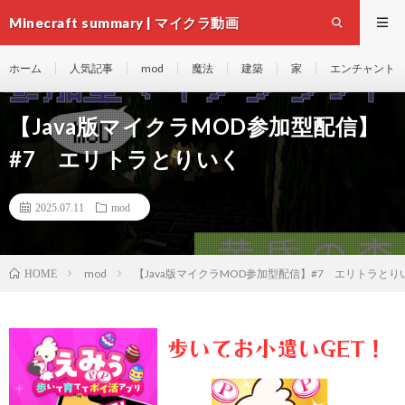
Minecraft summary | マイクラ動画
ホーム
人気記事
mod
魔法
建築
家
エンチャント
【Java版マイクラMOD参加型配信】
#7 エリトラとりいく
2025.07.11
mod
mod
【Java版マイクラMOD参加型配信】#7 エリトラとり
HOME