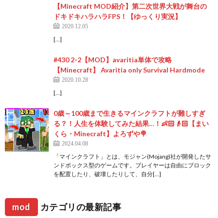
【Minecraft MOD紹介】第二次世界大戦が舞台の
ドキドキハラハラFPS！【ゆっくり実況】
2020.12.05
[…]
#430 2-2【MOD】avaritia単体で攻略
【Minecraft】 Avaritia only Survival Hardmode
2020.10.28
[…]
0歳～100歳まで生きるマインクラフトが難しすぎ
る？！人生を体験してみた結果…！👶🏻👴🏻【まい
くら・Minecraft】よろずや🍭
2024.04.08
「マインクラフト」とは、モジャン(Mojang)社が開発したサ
ンドボックス型のゲームです。プレイヤーは自由にブロック
を配置したり、破壊したりして、自分[…]
mod
カテゴリの最新記事