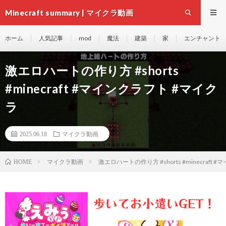
Minecraft summary | マイクラ動画
ホーム
人気記事
mod
魔法
建築
家
エンチャント
激エロハートの作り方 #shorts
#minecraft #マインクラフト #マイク
ラ
2025.06.18
マイクラ動画
マイクラ動画
激エロハートの作り方 #shorts #minecraft
HOME