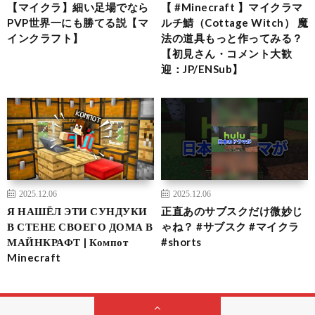
【マイクラ】細い足場でなら
【 #Minecraft 】マイクラマ
PVP世界一にも勝てる説【マ
ルチ鯖（Cottage Witch） 魔
インクラフト】
法の道具もっと作ってみる？
【初見さん・コメント大歓
迎：JP/ENSub】
2025.12.06
2025.12.06
Я НАШЁЛ ЭТИ СУНДУКИ
正直あのサブスクだけ微妙じ
В СТЕНЕ СВОЕГО ДОМА В
ゃね？ #サブスク #マイクラ
МАЙНКРАФТ | Компот
#shorts
Minecraft