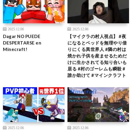
2025.12.06
2025.12.06
Dagar NO PUEDE
【マイクラの村人視点】 #夜
DESPERTARSE en
になるとベッドを無理やり借
Minecraft!
りにくる異世界人 #隣の村は
焼かれ子供を産ませるためだ
けに生かされてる知り合いも
居る #村のゴーレムも瞬殺 #
誰か助けて #マインクラフト
2025.12.06
2025.12.06