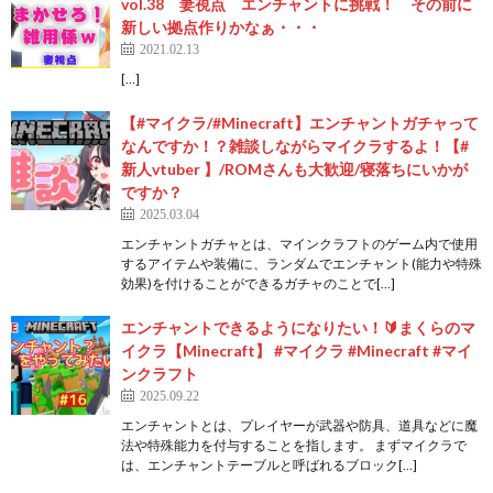
vol.38 妻視点 エンチャントに挑戦！ その前に
新しい拠点作りかなぁ・・・
2021.02.13
[…]
【#マイクラ/#Minecraft】エンチャントガチャって
なんですか！？雑談しながらマイクラするよ！【#
新人vtuber 】/ROMさんも大歓迎/寝落ちにいかが
ですか？
2025.03.04
エンチャントガチャとは、マインクラフトのゲーム内で使用
するアイテムや装備に、ランダムでエンチャント(能力や特殊
効果)を付けることができるガチャのことで[…]
エンチャントできるようになりたい！🔰まくらのマ
イクラ【Minecraft】 #マイクラ #Minecraft #マイ
ンクラフト
2025.09.22
エンチャントとは、プレイヤーが武器や防具、道具などに魔
法や特殊能力を付与することを指します。 まずマイクラで
は、エンチャントテーブルと呼ばれるブロック[…]