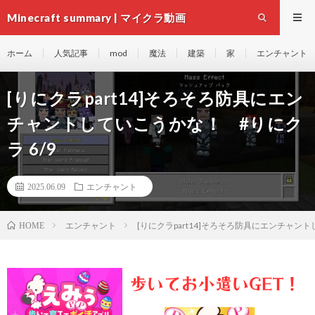
Minecraft summary | マイクラ動画
ホーム
人気記事
mod
魔法
建築
家
エンチャント
[りにクラpart14]そろそろ防具にエン
チャントしていこうかな！ #りにク
ラ 6/9
2025.06.09
エンチャント
エンチャント
[りにクラpart14]そろそろ防具にエンチャント
HOME