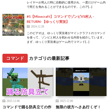
レイヤーが死んだ時に自動的に使用され、一度だけゲーム内
で死亡を免れることができるものです。このア[…]
#5【Minecraft】コマンドでゾンビVS村人 -
RETURN-【ゆっくり実況】
2024.12.20
このビデオは、ゆっくり実況者がマインクラフトのコマンド
を使って、ゾンビと村人を戦わせる内容を紹介しています。
まず、ゆっくり実況者はゲーム内でコマンド[…]
コマンド
カテゴリの最新記事
2025.12.06
2025.12.06
コマンドで踊る防具立ての作
無限の彼方へさあ行くぞ！