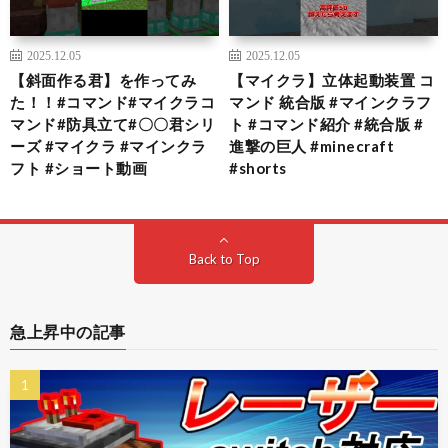
2025.12.05
2025.12.05
【斜面作る君】を作ってみ
【マイクラ】立体起動装置 コ
た！！#コマンド#マイクラコ
マンド 統合版 #マインクラフ
マンド#防具立て#〇〇君シリ
ト #コマンド紹介 #統合版 #
ーズ #マイクラ #マインクラ
進撃の巨人 #minecraft
フト #ショート動画
#shorts
Back to Top
急上昇中の記事