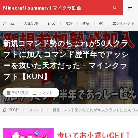
Minecraft summary | マイクラ動画
ホーム
人気記事
mod
魔法
建築
家
エンチャント
新規コマンド勢のちょれが50人クラ
フトに加入 コマンド歴半年でアッシ
ーを抜いた天才だった – マインクラ
フト【KUN】
2025.05.31
コマンド
コマンド
新規コマンド勢のちょれが50人クラフトに加入 コマ
HOME