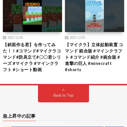
2025.12.05
2025.12.05
【斜面作る君】を作ってみ
【マイクラ】立体起動装置 コ
た！！#コマンド#マイクラコ
マンド 統合版 #マインクラフ
マンド#防具立て#〇〇君シリ
ト #コマンド紹介 #統合版 #
ーズ #マイクラ #マインクラ
進撃の巨人 #minecraft
フト #ショート動画
#shorts
Back to Top
急上昇中の記事