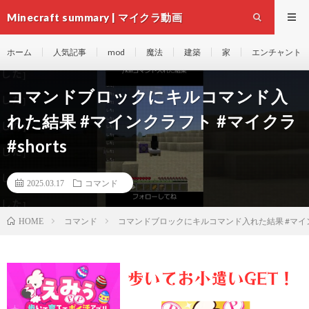
Minecraft summary | マイクラ動画
ホーム
人気記事
mod
魔法
建築
家
エンチャント
コマンドブロックにキルコマンド入
れた結果 #マインクラフト #マイクラ
#shorts
2025.03.17
コマンド
コマンド
コマンドブロックにキルコマンド入れた結果 #マインクラ
HOME