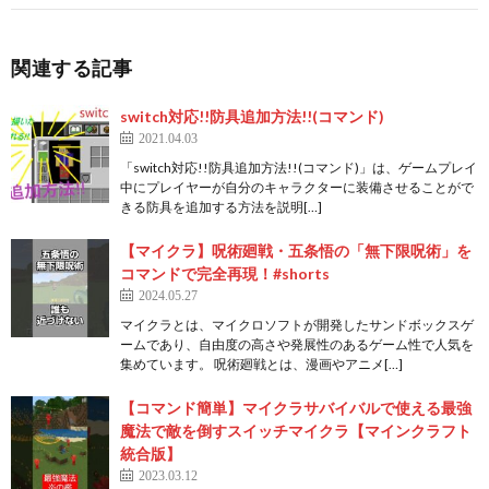
関連する記事
switch対応!!防具追加方法!!(コマンド)
2021.04.03
「switch対応!!防具追加方法!!(コマンド)」は、ゲームプレイ
中にプレイヤーが自分のキャラクターに装備させることがで
きる防具を追加する方法を説明[…]
【マイクラ】呪術廻戦・五条悟の「無下限呪術」を
コマンドで完全再現！#shorts
2024.05.27
マイクラとは、マイクロソフトが開発したサンドボックスゲ
ームであり、自由度の高さや発展性のあるゲーム性で人気を
集めています。 呪術廻戦とは、漫画やアニメ[…]
【コマンド簡単】マイクラサバイバルで使える最強
魔法で敵を倒すスイッチマイクラ【マインクラフト
統合版】
2023.03.12