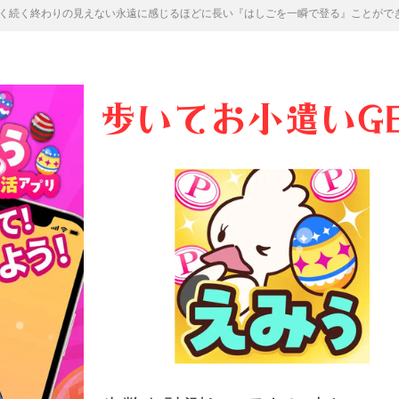
く続く終わりの見えない永遠に感じるほどに長い『はしごを一瞬で登る』ことがで