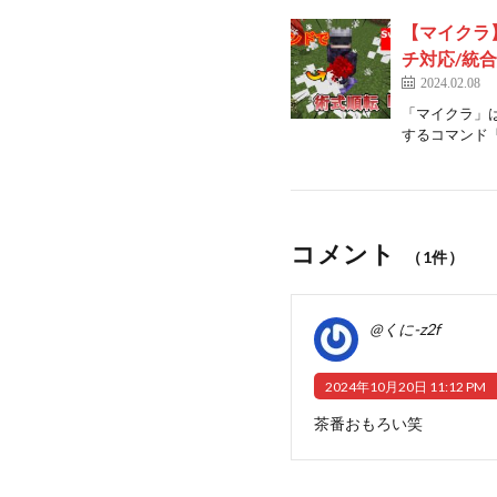
【マイクラ
チ対応/統
2024.02.08
「マイクラ」
するコマンド「
コメント
（1件）
@くに-z2f
2024年10月20日 11:12 PM
茶番おもろい笑