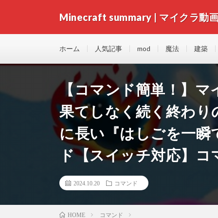
Minecraft summary | マイクラ動
ホーム
人気記事
mod
魔法
建築
【コマンド簡単！】マ
果てしなく続く終わり
に長い『はしごを一瞬
ド【スイッチ対応】コ
2024.10.20
コマンド
コマンド
HOME