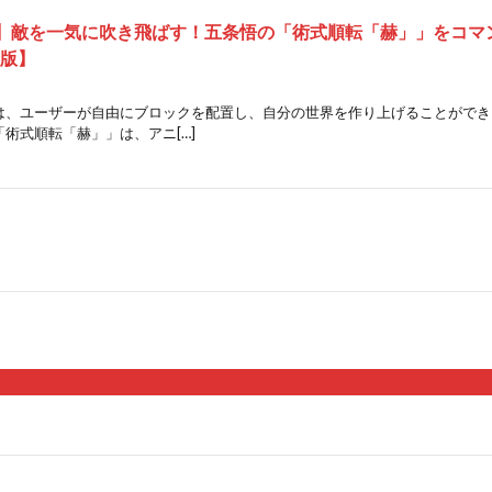
】敵を一気に吹き飛ばす！五条悟の「術式順転「赫」」をコマ
合版】
は、ユーザーが自由にブロックを配置し、自分の世界を作り上げることができ
術式順転「赫」」は、アニ[…]