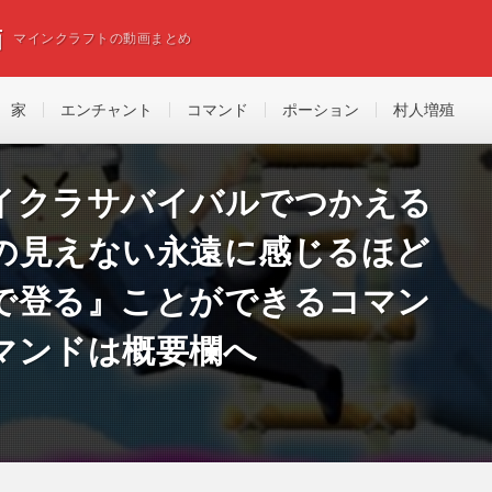
画
マインクラフトの動画まとめ
家
エンチャント
コマンド
ポーション
村人増殖
イクラサバイバルでつかえる
の見えない永遠に感じるほど
で登る』ことができるコマン
マンドは概要欄へ