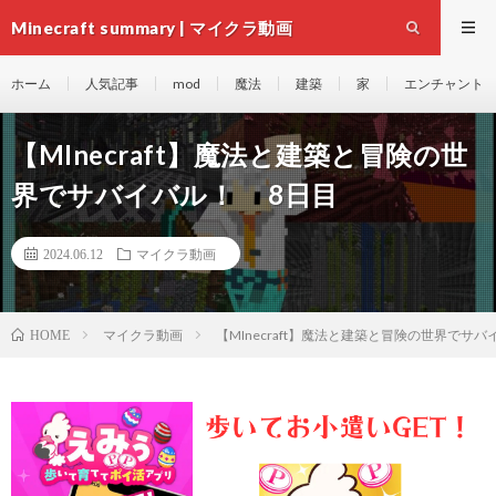
Minecraft summary | マイクラ動画
ホーム
人気記事
mod
魔法
建築
家
エンチャント
【MInecraft】魔法と建築と冒険の世
界でサバイバル！ 8日目
2024.06.12
マイクラ動画
マイクラ動画
【MInecraft】魔法と建築と冒険の世界でサ
HOME