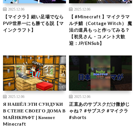
2025.12.06
2025.12.06
【マイクラ】細い足場でなら
【 #Minecraft 】マイクラマ
PVP世界一にも勝てる説【マ
ルチ鯖（Cottage Witch） 魔
インクラフト】
法の道具もっと作ってみる？
【初見さん・コメント大歓
迎：JP/ENSub】
2025.12.06
2025.12.06
Я НАШЁЛ ЭТИ СУНДУКИ
正直あのサブスクだけ微妙じ
В СТЕНЕ СВОЕГО ДОМА В
ゃね？ #サブスク #マイクラ
МАЙНКРАФТ | Компот
#shorts
Minecraft