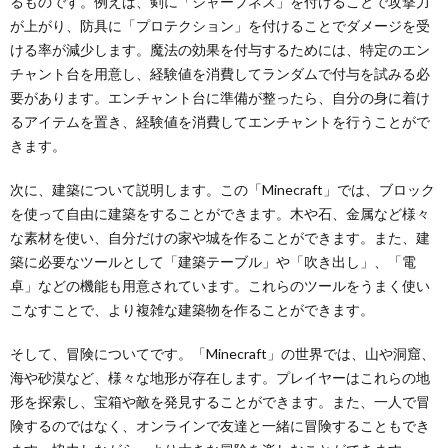
るものです。例えば、剣に「シャープネス」を付けることで攻撃力
が上がり、防具に「プロテクション」を付けることでダメージを受
ける率が減少します。魔法の効果を付与するためには、特定のエン
チャント台を用意し、経験値を消費してランダムで付与を試みる必
要があります。エンチャント台に準備が整ったら、自分の身に着け
るアイテムを置き、経験値を消費してエンチャントを行うことがで
きます。
次に、建築について説明します。この「Minecraft」では、ブロック
を使って自由に建築をすることができます。木や石、金属など様々
な素材を使い、自分だけの家や城を作ることができます。また、建
築に必要なツールとして「建築テーブル」や「吹き出し」、「電
卓」などの機能も用意されています。これらのツールをうまく使い
こなすことで、より複雑な建築物を作ることができます。
そして、冒険についてです。「Minecraft」の世界では、山や洞窟、
海や砂漠など、様々な地形が存在します。プレイヤーはこれらの地
形を探索し、宝箱や敵を発見することができます。また、一人で冒
険するのではなく、オンラインで友達と一緒に冒険することもでき