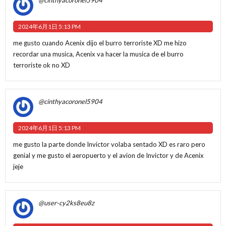
2024年6月1日 5:13 PM
me gusto cuando Acenix dijo el burro terroriste XD me hizo
recordar una musica, Acenix va hacer la musica de el burro
terroriste ok no XD
@cinthyacoronel5904
2024年6月1日 5:13 PM
me gusto la parte donde Invictor volaba sentado XD es raro pero
genial y me gusto el aeropuerto y el avion de Invictor y de Acenix
jeje
@user-cy2ks8eu8z