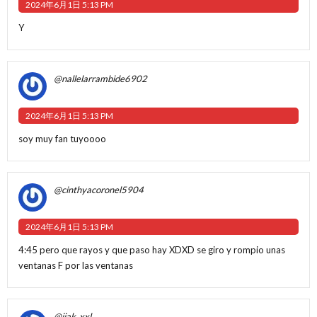
2024年6月1日 5:13 PM
Y
@nallelarrambide6902
2024年6月1日 5:13 PM
soy muy fan tuyoooo
@cinthyacoronel5904
2024年6月1日 5:13 PM
4:45 pero que rayos y que paso hay XDXD se giro y rompio unas
ventanas F por las ventanas
@jiak_xxl