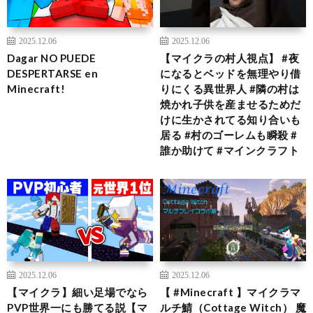
2025.12.06
2025.12.06
Dagar NO PUEDE
【マイクラの村人視点】 #夜
DESPERTARSE en
になるとベッドを無理やり借
Minecraft!
りにくる異世界人 #隣の村は
焼かれ子供を産ませるためだ
けに生かされてる知り合いも
居る #村のゴーレムも瞬殺 #
誰か助けて #マインクラフト
2025.12.06
2025.12.06
【マイクラ】細い足場でなら
【 #Minecraft 】マイクラマ
PVP世界一にも勝てる説【マ
ルチ鯖（Cottage Witch） 魔