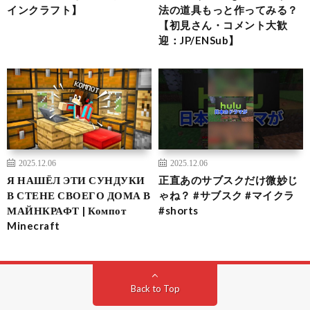
インクラフト】
法の道具もっと作ってみる？
【初見さん・コメント大歓
迎：JP/ENSub】
2025.12.06
2025.12.06
Я НАШЁЛ ЭТИ СУНДУКИ
正直あのサブスクだけ微妙じ
В СТЕНЕ СВОЕГО ДОМА В
ゃね？ #サブスク #マイクラ
МАЙНКРАФТ | Компот
#shorts
Minecraft
Back to Top