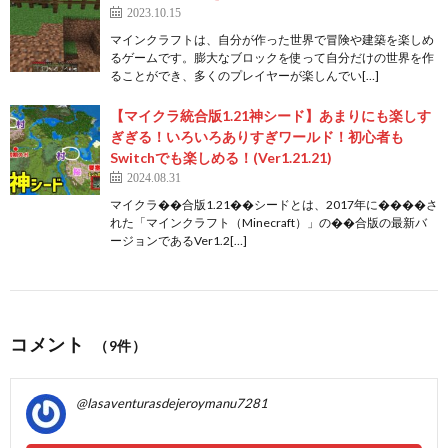
2023.10.15
マインクラフトは、自分が作った世界で冒険や建築を楽しめ
るゲームです。膨大なブロックを使って自分だけの世界を作
ることができ、多くのプレイヤーが楽しんでい[…]
【マイクラ統合版1.21神シード】あまりにも楽しす
ぎぎる！いろいろありすぎワールド！初心者も
Switchでも楽しめる！(Ver1.21.21)
2024.08.31
マイクラ��合版1.21��シードとは、2017年に����さ
れた「マインクラフト（Minecraft）」の��合版の最新バ
ージョンであるVer1.2[…]
コメント
（9件）
@lasaventurasdejeroymanu7281