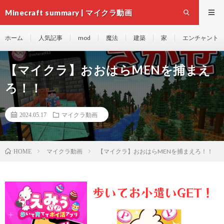
Minecraft summary | マイクラ動画
ホーム
人気記事
mod
魔法
建築
家
エンチャント
【マイクラ】おおはらMENを捕まえ
ろ！！
2024.05.17
マイクラ動画
マイクラ動画
【マイクラ】おおはらMENを捕まえろ！！
HOME