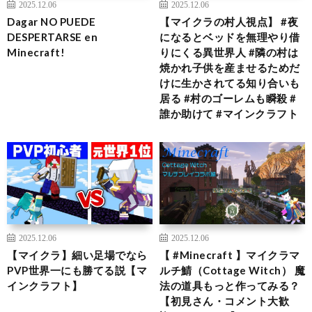
2025.12.06
2025.12.06
Dagar NO PUEDE
【マイクラの村人視点】 #夜
DESPERTARSE en
になるとベッドを無理やり借
Minecraft!
りにくる異世界人 #隣の村は
焼かれ子供を産ませるためだ
けに生かされてる知り合いも
居る #村のゴーレムも瞬殺 #
誰か助けて #マインクラフト
2025.12.06
2025.12.06
【マイクラ】細い足場でなら
【 #Minecraft 】マイクラマ
PVP世界一にも勝てる説【マ
ルチ鯖（Cottage Witch） 魔
インクラフト】
法の道具もっと作ってみる？
【初見さん・コメント大歓