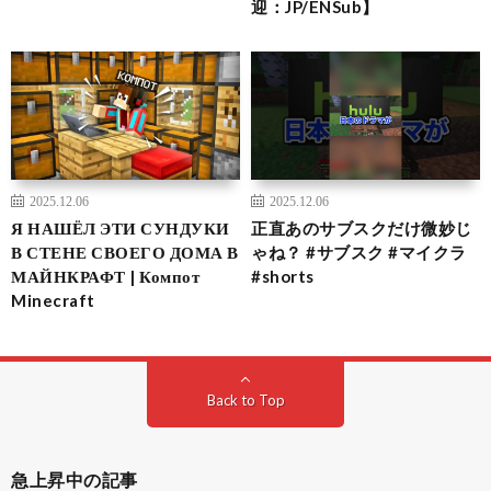
迎：JP/ENSub】
2025.12.06
2025.12.06
Я НАШЁЛ ЭТИ СУНДУКИ
正直あのサブスクだけ微妙じ
В СТЕНЕ СВОЕГО ДОМА В
ゃね？ #サブスク #マイクラ
МАЙНКРАФТ | Компот
#shorts
Minecraft
Back to Top
急上昇中の記事