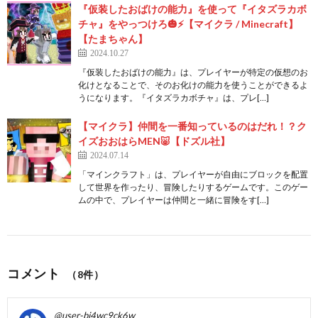
『仮装したおばけの能力』を使って『イタズラカボ
チャ』をやっつけろ🎃⚡【マイクラ / Minecraft】
【たまちゃん】
2024.10.27
『仮装したおばけの能力』は、プレイヤーが特定の仮想のお
化けとなることで、そのお化けの能力を使うことができるよ
うになります。『イタズラカボチャ』は、プレ[…]
【マイクラ】仲間を一番知っているのはだれ！？ク
イズおおはらMEN🐷【ドズル社】
2024.07.14
「マインクラフト」は、プレイヤーが自由にブロックを配置
して世界を作ったり、冒険したりするゲームです。このゲー
ムの中で、プレイヤーは仲間と一緒に冒険をす[…]
コメント
（8件）
@user-bi4wc9ck6w