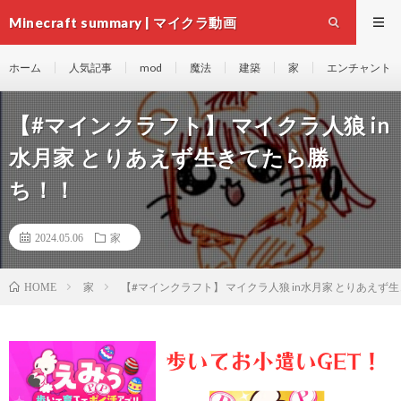
Minecraft summary | マイクラ動画
ホーム
人気記事
mod
魔法
建築
家
エンチャント
【#マインクラフト】 マイクラ人狼 in
水月家 とりあえず生きてたら勝
ち！！
2024.05.06
家
家
【#マインクラフト】 マイクラ人狼 in水月家 とりあえず
HOME