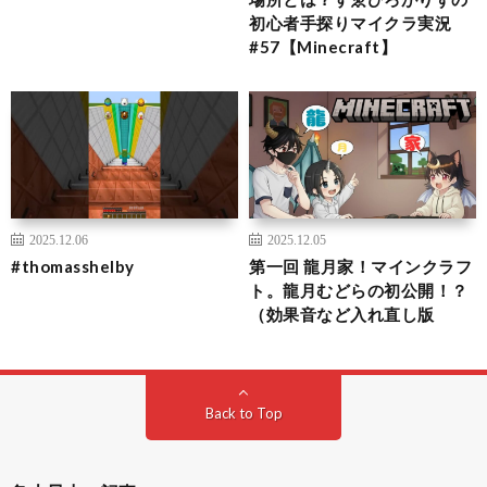
初心者手探りマイクラ実況
#57【Minecraft】
2025.12.06
2025.12.05
#thomasshelby
第一回 龍月家！マインクラフ
ト。龍月むどらの初公開！？
（効果音など入れ直し版
Back to Top