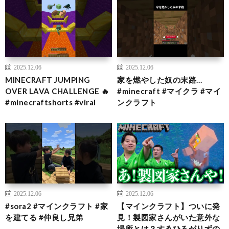
2025.12.06
2025.12.06
MINECRAFT JUMPING
家を燃やした奴の末路…
OVER LAVA CHALLENGE 🔥
#minecraft #マイクラ #マイ
#minecraftshorts #viral
ンクラフト
2025.12.06
2025.12.06
#sora2 #マインクラフト #家
【マインクラフト】ついに発
を建てる #仲良し兄弟
見！製図家さんがいた意外な
場所とは？すゑひろがりずの