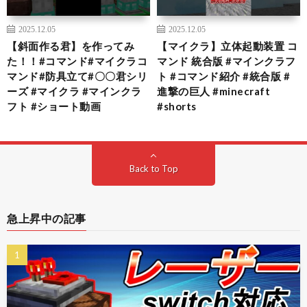
2025.12.05
2025.12.05
【斜面作る君】を作ってみ
【マイクラ】立体起動装置 コ
た！！#コマンド#マイクラコ
マンド 統合版 #マインクラフ
マンド#防具立て#〇〇君シリ
ト #コマンド紹介 #統合版 #
ーズ #マイクラ #マインクラ
進撃の巨人 #minecraft
フト #ショート動画
#shorts
Back to Top
急上昇中の記事