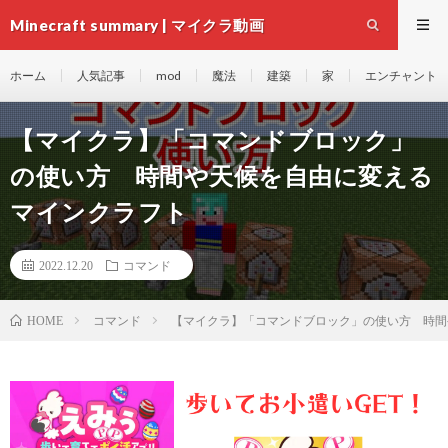
Minecraft summary | マイクラ動画
ホーム
人気記事
mod
魔法
建築
家
エンチャント
【マイクラ】「コマンドブロック」
の使い方 時間や天候を自由に変える
マインクラフト
2022.12.20
コマンド
コマンド
【マイクラ】「コマンドブロック」の使い方 時間
HOME