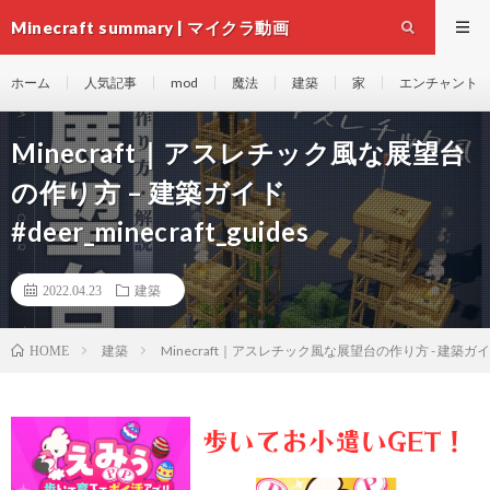
Minecraft summary | マイクラ動画
ホーム
人気記事
mod
魔法
建築
家
エンチャント
Minecraft｜アスレチック風な展望台
の作り方 – 建築ガイド
#deer_minecraft_guides
2022.04.23
建築
建築
Minecraft｜アスレチック風な展望台の作り方 - 建築ガイド #de
HOME