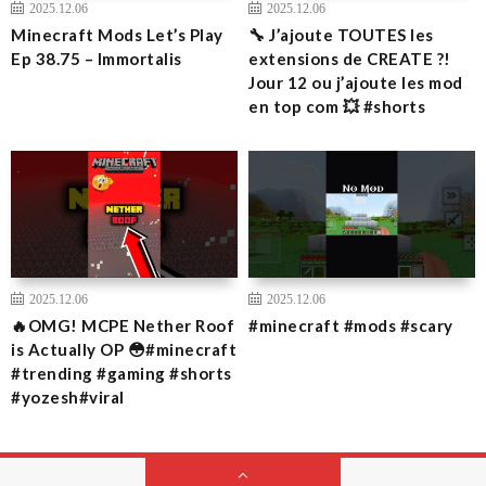
2025.12.06
2025.12.06
Minecraft Mods Let’s Play
🔧 J’ajoute TOUTES les
Ep 38.75 – Immortalis
extensions de CREATE ?!
Jour 12 ou j’ajoute les mod
en top com 💥 #shorts
2025.12.06
2025.12.06
🔥OMG! MCPE Nether Roof
#minecraft #mods #scary
is Actually OP 😳#minecraft
#trending #gaming #shorts
#yozesh#viral