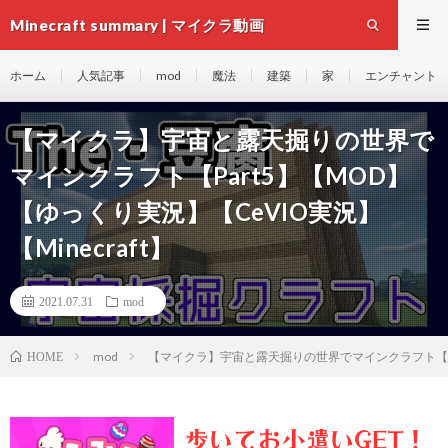
Minecraft summary | マイクラ動画
ホーム
人気記事
mod
魔法
建築
家
エンチャント
【マイクラ】宇宙と露天掘りの世界で
マインクラフト【Part5】【MOD】
【ゆっくり実況】【CeVIO実況】
【Minecraft】
2021.07.31
mod
mod
【マイクラ】宇宙と露天掘りの世界でマインクラフト【Part
HOME