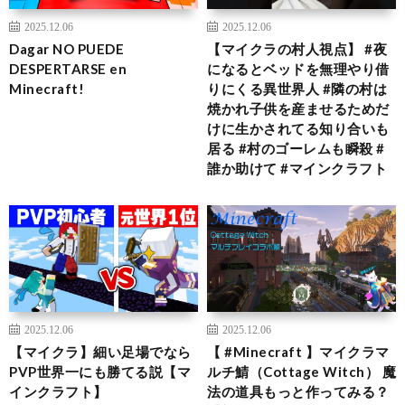
2025.12.06
2025.12.06
Dagar NO PUEDE
【マイクラの村人視点】 #夜
DESPERTARSE en
になるとベッドを無理やり借
Minecraft!
りにくる異世界人 #隣の村は
焼かれ子供を産ませるためだ
けに生かされてる知り合いも
居る #村のゴーレムも瞬殺 #
誰か助けて #マインクラフト
2025.12.06
2025.12.06
【マイクラ】細い足場でなら
【 #Minecraft 】マイクラマ
PVP世界一にも勝てる説【マ
ルチ鯖（Cottage Witch） 魔
インクラフト】
法の道具もっと作ってみる？