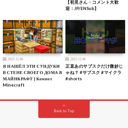
【初見さん・コメント大歓
迎：JP/ENSub】
2025.12.06
2025.12.06
Я НАШЁЛ ЭТИ СУНДУКИ
正直あのサブスクだけ微妙じ
В СТЕНЕ СВОЕГО ДОМА В
ゃね？ #サブスク #マイクラ
МАЙНКРАФТ | Компот
#shorts
Minecraft
Back to Top